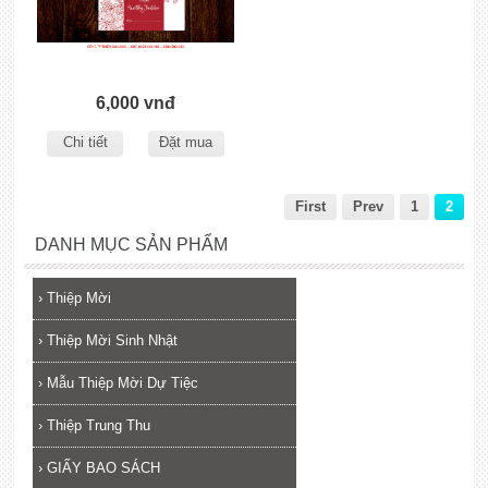
6,000 vnđ
Chi tiết
Đặt mua
First
Prev
1
2
DANH MỤC SẢN PHẨM
›
Thiệp Mời
›
Thiệp Mời Sinh Nhật
›
Mẫu Thiệp Mời Dự Tiệc
›
Thiệp Trung Thu
›
GIẤY BAO SÁCH