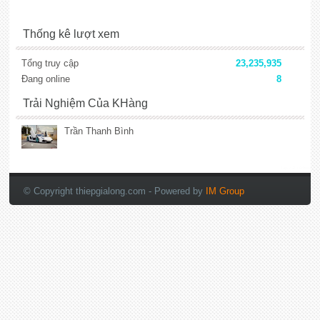
Thống kê lượt xem
Tổng truy cập
23,235,935
Đang online
8
Trải Nghiệm Của KHàng
Trần Thanh Bình
lắp đặt camera
© Copyright thiepgialong.com
- Powered by
IM Group