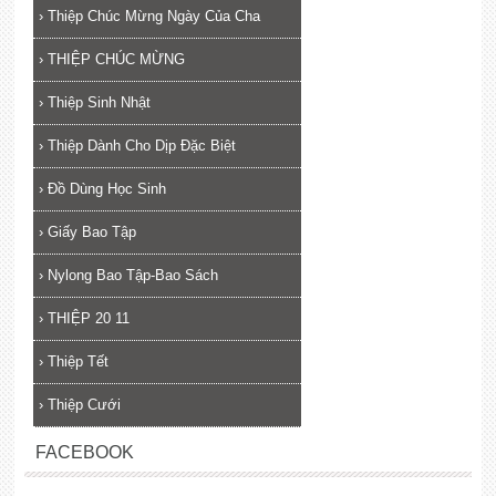
›
Thiệp Chúc Mừng Ngày Của Cha
›
THIỆP CHÚC MỪNG
›
Thiệp Sinh Nhật
›
Thiệp Dành Cho Dịp Đặc Biệt
›
Đồ Dùng Học Sinh
›
Giấy Bao Tập
›
Nylong Bao Tập-Bao Sách
›
THIỆP 20 11
›
Thiệp Tết
›
Thiệp Cưới
FACEBOOK