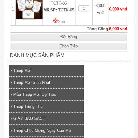
TCTK-05
6,000
1
6,000 vnđ
Mã SP:
TCTK-05
vnđ
Xoá
Tổng Cộng
6,000 vnđ
Đặt Hàng
Chọn Tiếp
DANH MỤC SẢN PHẨM
›
Thiệp Mời
›
Thiệp Mời Sinh Nhật
›
Mẫu Thiệp Mời Dự Tiệc
›
Thiệp Trung Thu
›
GIẤY BAO SÁCH
›
Thiệp Chúc Mừng Ngày Của Mẹ