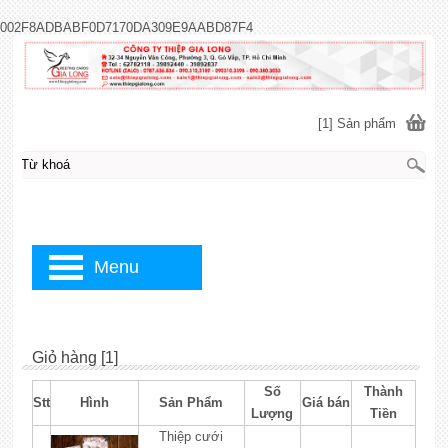
002F8ADBABF0D7170DA309E9AABD87F4
[1] Sản phẩm
Menu
Giỏ hàng [1]
Số
Thành
Stt
Hình
Sản Phẩm
Giá bán
Lượng
Tiền
Thiệp cưới