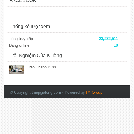
FACEBOOK
Thống kê lượt xem
Tổng truy cập
23,232,511
Đang online
10
Trải Nghiệm Của KHàng
Trần Thanh Bình
lắp đặt camera
© Copyright thiepgialong.com
- Powered by
IM Group