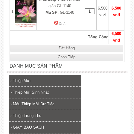
giáo GL-1140
6,500
6,500
1
Mã SP:
GL-1140
vnđ
vnđ
Xoá
6,500
Tổng Cộng
vnđ
Đặt Hàng
Chọn Tiếp
DANH MỤC SẢN PHẨM
›
Thiệp Mời
›
Thiệp Mời Sinh Nhật
›
Mẫu Thiệp Mời Dự Tiệc
›
Thiệp Trung Thu
›
GIẤY BAO SÁCH