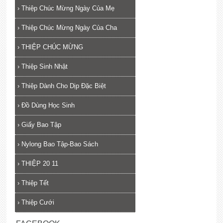
›
Thiệp Chúc Mừng Ngày Của Mẹ
›
Thiệp Chúc Mừng Ngày Của Cha
›
THIỆP CHÚC MỪNG
›
Thiệp Sinh Nhật
›
Thiệp Dành Cho Dịp Đặc Biệt
›
Đồ Dùng Học Sinh
›
Giấy Bao Tập
›
Nylong Bao Tập-Bao Sách
›
THIỆP 20 11
›
Thiệp Tết
›
Thiệp Cưới