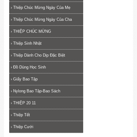
›
Thiệp Chúc Mừng Ngày Của Mẹ
›
Thiệp Chúc Mừng Ngày Của Cha
›
THIỆP CHÚC MỪNG
›
Thiệp Sinh Nhật
›
Thiệp Dành Cho Dịp Đặc Biệt
›
Đồ Dùng Học Sinh
›
Giấy Bao Tập
›
Nylong Bao Tập-Bao Sách
›
THIỆP 20 11
›
Thiệp Tết
›
Thiệp Cưới