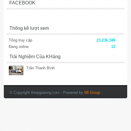
FACEBOOK
Thống kê lượt xem
Tổng truy cập
23,236,348
Đang online
13
Trải Nghiệm Của KHàng
Trần Thanh Bình
lắp đặt camera
© Copyright thiepgialong.com
- Powered by
IM Group