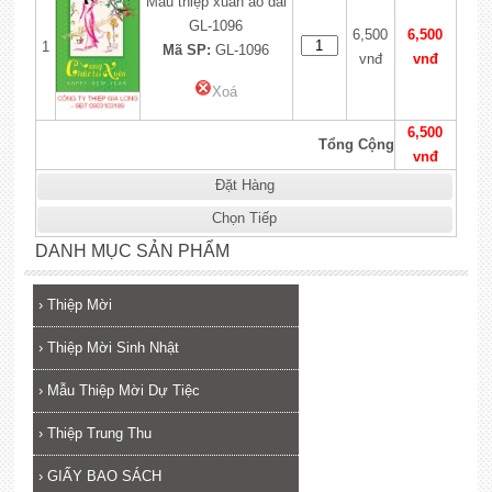
Mẫu thiệp xuân áo dài
GL-1096
6,500
6,500
1
Mã SP:
GL-1096
vnđ
vnđ
Xoá
6,500
Tổng Cộng
vnđ
Đặt Hàng
Chọn Tiếp
DANH MỤC SẢN PHẨM
›
Thiệp Mời
›
Thiệp Mời Sinh Nhật
›
Mẫu Thiệp Mời Dự Tiệc
›
Thiệp Trung Thu
›
GIẤY BAO SÁCH