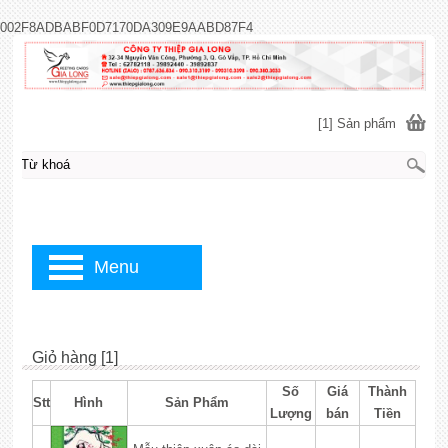
002F8ADBABF0D7170DA309E9AABD87F4
[1] Sản phẩm
Menu
Giỏ hàng [1]
Số
Giá
Thành
Stt
Hình
Sản Phẩm
Lượng
bán
Tiền