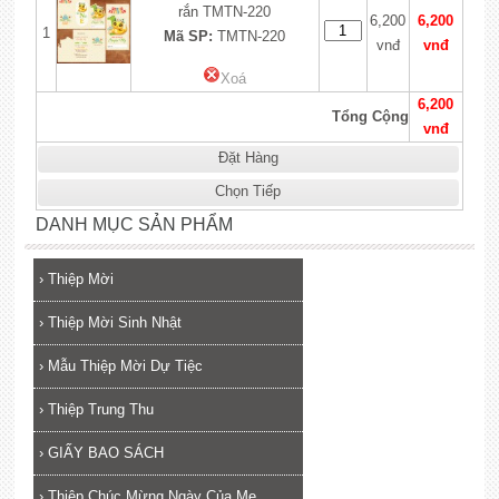
rắn TMTN-220
6,200
6,200
1
Mã SP:
TMTN-220
vnđ
vnđ
Xoá
6,200
Tổng Cộng
vnđ
Đặt Hàng
Chọn Tiếp
DANH MỤC SẢN PHẨM
›
Thiệp Mời
›
Thiệp Mời Sinh Nhật
›
Mẫu Thiệp Mời Dự Tiệc
›
Thiệp Trung Thu
›
GIẤY BAO SÁCH
›
Thiệp Chúc Mừng Ngày Của Mẹ