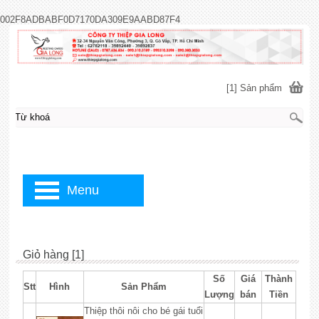
002F8ADBABF0D7170DA309E9AABD87F4
[1] Sản phẩm
Menu
Giỏ hàng [1]
Số
Giá
Thành
Stt
Hình
Sản Phẩm
Lượng
bán
Tiền
Thiệp thôi nôi cho bé gái tuổi