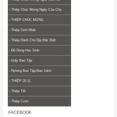
›
Thiệp Chúc Mừng Ngày Của Cha
›
THIỆP CHÚC MỪNG
›
Thiệp Sinh Nhật
›
Thiệp Dành Cho Dịp Đặc Biệt
›
Đồ Dùng Học Sinh
›
Giấy Bao Tập
›
Nylong Bao Tập-Bao Sách
›
THIỆP 20 11
›
Thiệp Tết
›
Thiệp Cưới
FACEBOOK