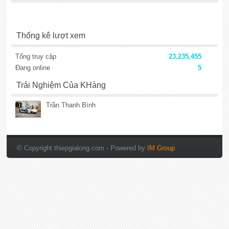
Thống kê lượt xem
Tổng truy cập
23,235,455
Đang online
5
Trải Nghiệm Của KHàng
Trần Thanh Bình
lắp đặt camera
© Copyright thiepgialong.com
- Powered by
IM Group