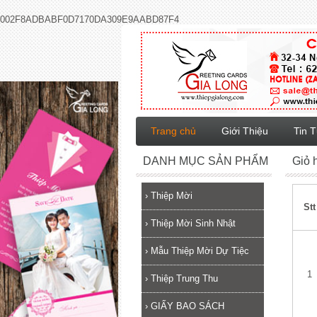
002F8ADBABF0D7170DA309E9AABD87F4
Trang chủ
Giới Thiệu
Tin 
DANH MỤC SẢN PHẨM
Giỏ 
›
Thiệp Mời
Stt
›
Thiệp Mời Sinh Nhật
›
Mẫu Thiệp Mời Dự Tiệc
1
›
Thiệp Trung Thu
›
GIẤY BAO SÁCH