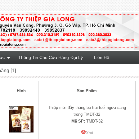
Tức
Thông Tin Cho Cửa Hàng-Đại Lý
Liên Hệ
hàng [1]
Hình
Sản Phẩm
Thiệp mời đầy tháng bé trai tuổi ngựa sang
trọng TMDT-32
Mã SP:
TMDT-32
Xoá