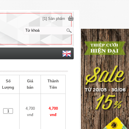
[1] Sản phẩm
Số
Giá
Thành
Lượng
bán
Tiền
4,700
4,700
vnđ
vnđ