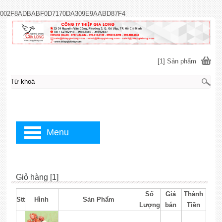
002F8ADBABF0D7170DA309E9AABD87F4
[1] Sản phẩm
Menu
Giỏ hàng [1]
Số
Giá
Thành
Stt
Hình
Sản Phẩm
Lượng
bán
Tiền