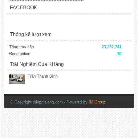
FACEBOOK
Thống kê lượt xem
Tổng truy cập
23,232,741
Đang online
10
Trải Nghiệm Của KHàng
Trần Thanh Bình
lắp đặt camera
© Copyright thiepgialong.com
- Powered by
IM Group