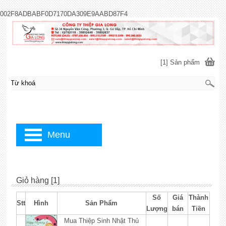
002F8ADBABF0D7170DA309E9AABD87F4
[1] Sản phẩm
Menu
Giỏ hàng [1]
Số
Giá
Thành
Stt
Hình
Sản Phẩm
Lượng
bán
Tiền
Mua Thiệp Sinh Nhật Thủ