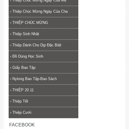
›
Thiệp Chúc Mừng Ngày Của Mẹ
›
Thiệp Chúc Mừng Ngày Của Cha
›
THIỆP CHÚC MỪNG
›
Thiệp Sinh Nhật
›
Thiệp Dành Cho Dịp Đặc Biệt
›
Đồ Dùng Học Sinh
›
Giấy Bao Tập
›
Nylong Bao Tập-Bao Sách
›
THIỆP 20 11
›
Thiệp Tết
›
Thiệp Cưới
FACEBOOK