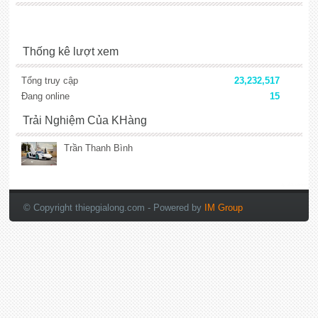
Thống kê lượt xem
Tổng truy cập
23,232,517
Đang online
15
Trải Nghiệm Của KHàng
Trần Thanh Bình
lắp đặt camera
© Copyright thiepgialong.com
- Powered by
IM Group