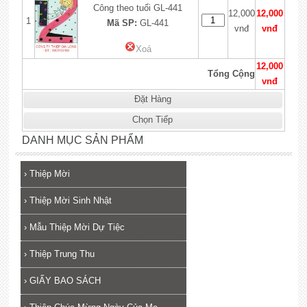
Công theo tuổi GL-441
12,000
12,000
1
Mã SP:
GL-441
vnđ
vnđ
Xoá
12,000
Tổng Cộng
vnđ
Đặt Hàng
Chọn Tiếp
DANH MỤC SẢN PHẨM
›
Thiệp Mời
›
Thiệp Mời Sinh Nhật
›
Mẫu Thiệp Mời Dự Tiệc
›
Thiệp Trung Thu
›
GIẤY BAO SÁCH