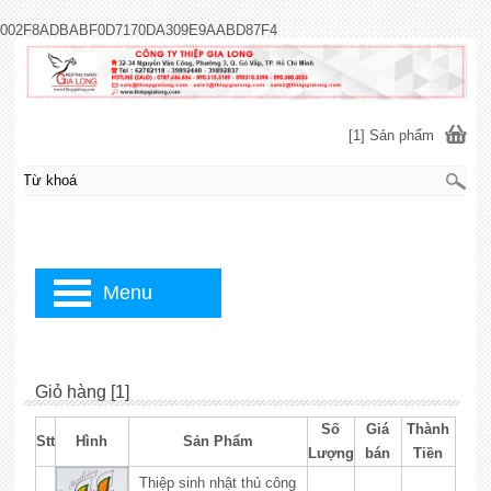
002F8ADBABF0D7170DA309E9AABD87F4
[1] Sản phẩm
Menu
Giỏ hàng [1]
Số
Giá
Thành
Stt
Hình
Sản Phẩm
Lượng
bán
Tiền
Thiệp sinh nhật thủ công