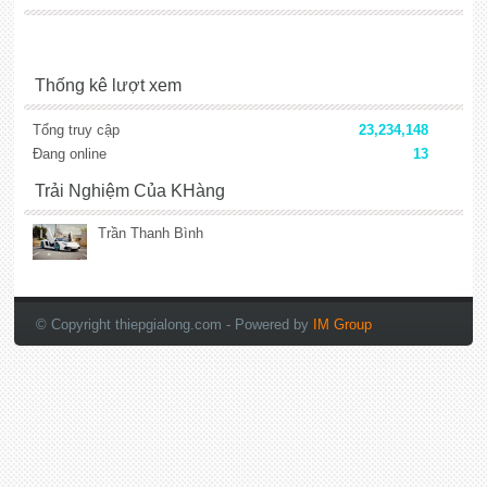
Thống kê lượt xem
Tổng truy cập
23,234,148
Đang online
13
Trải Nghiệm Của KHàng
Trần Thanh Bình
lắp đặt camera
© Copyright thiepgialong.com
- Powered by
IM Group