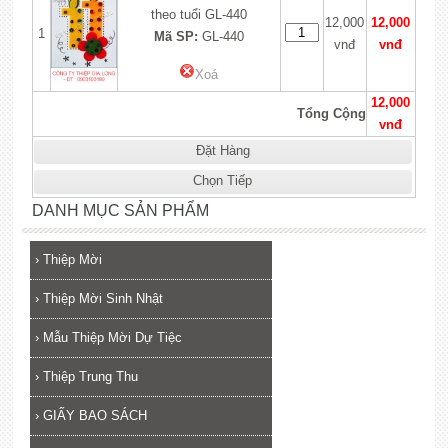
theo tuổi GL-440
12,000
12,000
1
Mã SP:
GL-440
vnđ
vnđ
Xoá
12,000
Tổng Cộng
vnđ
Đặt Hàng
Chọn Tiếp
DANH MỤC SẢN PHẨM
›
Thiệp Mời
›
Thiệp Mời Sinh Nhật
›
Mẫu Thiệp Mời Dự Tiệc
›
Thiệp Trung Thu
›
GIẤY BAO SÁCH