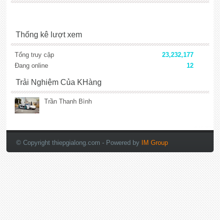
Thống kê lượt xem
Tổng truy cập
23,232,177
Đang online
12
Trải Nghiệm Của KHàng
Trần Thanh Bình
lắp đặt camera
© Copyright thiepgialong.com
- Powered by
IM Group