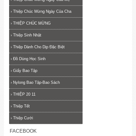
›
Thiệp Chúc Mừng Ngày Của Cha
›
THIỆP CHÚC MỪNG
›
Thiệp Sinh Nhật
›
Thiệp Dành Cho Dịp Đặc Biệt
›
Đồ Dùng Học Sinh
›
Giấy Bao Tập
›
Nylong Bao Tập-Bao Sách
›
THIỆP 20 11
›
Thiệp Tết
›
Thiệp Cưới
FACEBOOK