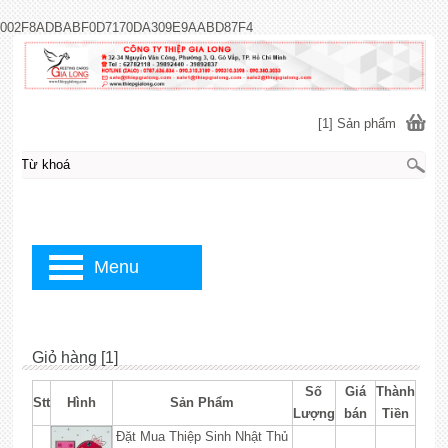
002F8ADBABF0D7170DA309E9AABD87F4
[1] Sản phẩm
Menu
Giỏ hàng [1]
Số
Giá
Thành
Stt
Hình
Sản Phẩm
Lượng
bán
Tiền
Đặt Mua Thiệp Sinh Nhật Thủ