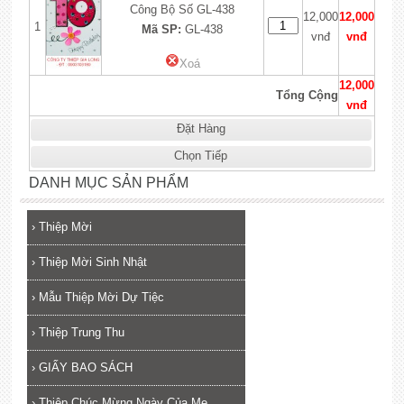
Công Bộ Số GL-438
12,000
12,000
1
Mã SP:
GL-438
vnđ
vnđ
Xoá
12,000
Tổng Cộng
vnđ
Đặt Hàng
Chọn Tiếp
DANH MỤC SẢN PHẨM
›
Thiệp Mời
›
Thiệp Mời Sinh Nhật
›
Mẫu Thiệp Mời Dự Tiệc
›
Thiệp Trung Thu
›
GIẤY BAO SÁCH
›
Thiệp Chúc Mừng Ngày Của Mẹ