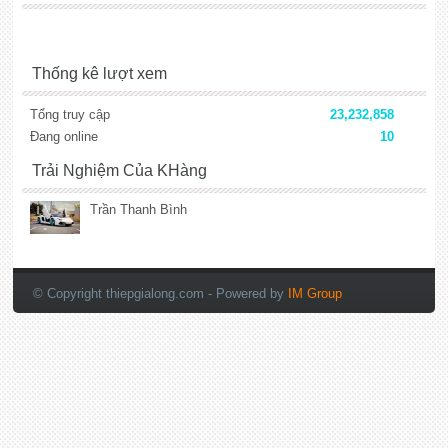
Thống kê lượt xem
Tổng truy cập
23,232,858
Đang online
10
Trải Nghiệm Của KHàng
Trần Thanh Bình
lắp đặt camera
© Copyright thiepgialong.com
- Powered by
IM Group