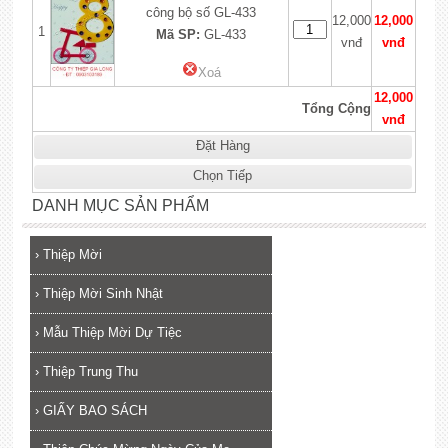
công bộ số GL-433
12,000
12,000
1
Mã SP:
GL-433
vnđ
vnđ
Xoá
12,000
Tổng Cộng
vnđ
Đặt Hàng
Chọn Tiếp
DANH MỤC SẢN PHẨM
›
Thiệp Mời
›
Thiệp Mời Sinh Nhật
›
Mẫu Thiệp Mời Dự Tiệc
›
Thiệp Trung Thu
›
GIẤY BAO SÁCH