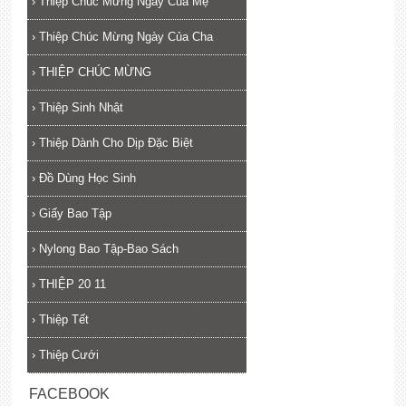
›
Thiệp Chúc Mừng Ngày Của Mẹ
›
Thiệp Chúc Mừng Ngày Của Cha
›
THIỆP CHÚC MỪNG
›
Thiệp Sinh Nhật
›
Thiệp Dành Cho Dịp Đặc Biệt
›
Đồ Dùng Học Sinh
›
Giấy Bao Tập
›
Nylong Bao Tập-Bao Sách
›
THIỆP 20 11
›
Thiệp Tết
›
Thiệp Cưới
FACEBOOK