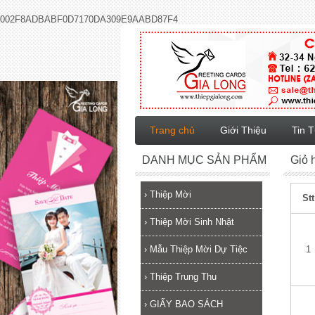
002F8ADBABF0D7170DA309E9AABD87F4
Trang chủ
Giới Thiệu
Tin 
DANH MỤC SẢN PHẨM
Giỏ 
›
Thiệp Mời
Stt
›
Thiệp Mời Sinh Nhật
›
Mẫu Thiệp Mời Dự Tiệc
1
›
Thiệp Trung Thu
›
GIẤY BAO SÁCH