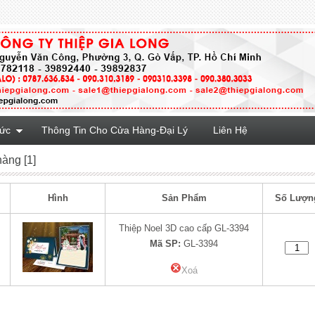
Tức
Thông Tin Cho Cửa Hàng-Đại Lý
Liên Hệ
hàng [1]
Hình
Sản Phẩm
Số Lượn
Thiệp Noel 3D cao cấp GL-3394
Mã SP:
GL-3394
Xoá