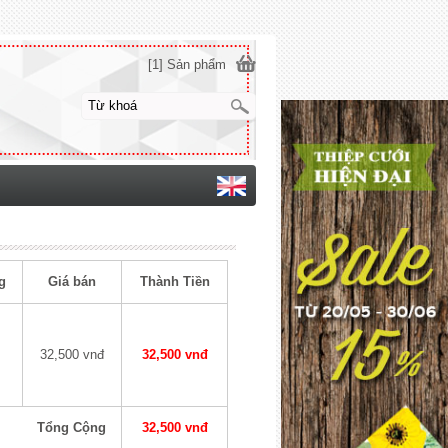
[1] Sản phẩm
g
Giá bán
Thành Tiền
32,500 vnđ
32,500 vnđ
Tổng Cộng
32,500 vnđ