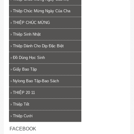
›
Thiệp Chúc Mừng Ngày Của Cha
›
THIỆP CHÚC MỪNG
›
Thiệp Sinh Nhật
›
Thiệp Dành Cho Dịp Đặc Biệt
›
Đồ Dùng Học Sinh
›
Giấy Bao Tập
›
Nylong Bao Tập-Bao Sách
›
THIỆP 20 11
›
Thiệp Tết
›
Thiệp Cưới
FACEBOOK