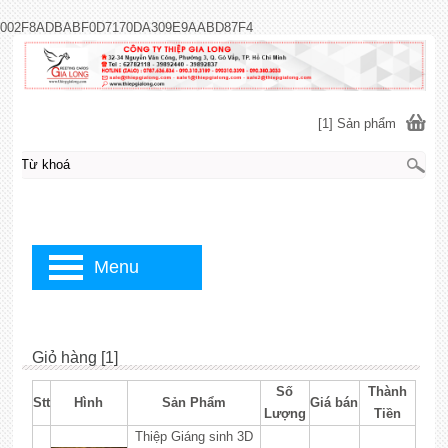
002F8ADBABF0D7170DA309E9AABD87F4
[1] Sản phẩm
Menu
Giỏ hàng [1]
Số
Thành
Stt
Hình
Sản Phẩm
Giá bán
Lượng
Tiền
Thiệp Giáng sinh 3D