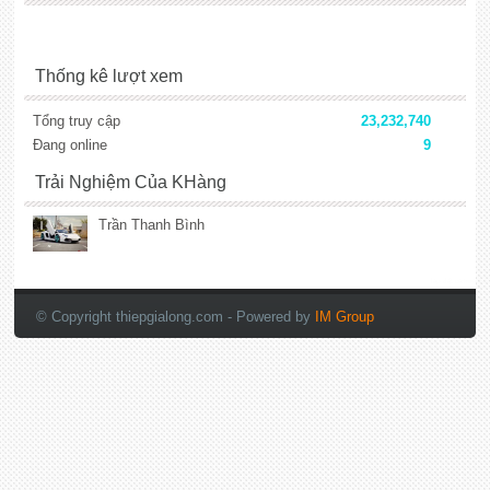
Thống kê lượt xem
Tổng truy cập
23,232,740
Đang online
9
Trải Nghiệm Của KHàng
Trần Thanh Bình
lắp đặt camera
© Copyright thiepgialong.com
- Powered by
IM Group