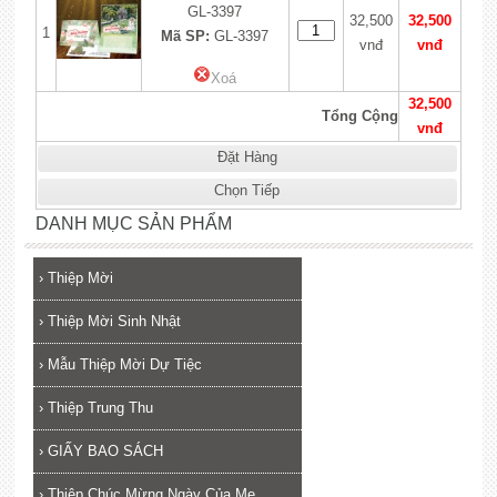
GL-3397
32,500
32,500
1
Mã SP:
GL-3397
vnđ
vnđ
Xoá
32,500
Tổng Cộng
vnđ
Đặt Hàng
Chọn Tiếp
DANH MỤC SẢN PHẨM
›
Thiệp Mời
›
Thiệp Mời Sinh Nhật
›
Mẫu Thiệp Mời Dự Tiệc
›
Thiệp Trung Thu
›
GIẤY BAO SÁCH
›
Thiệp Chúc Mừng Ngày Của Mẹ