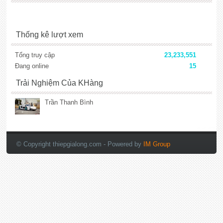
Thống kê lượt xem
Tổng truy cập
23,233,551
Đang online
15
Trải Nghiệm Của KHàng
Trần Thanh Bình
lắp đặt camera
© Copyright thiepgialong.com
- Powered by
IM Group