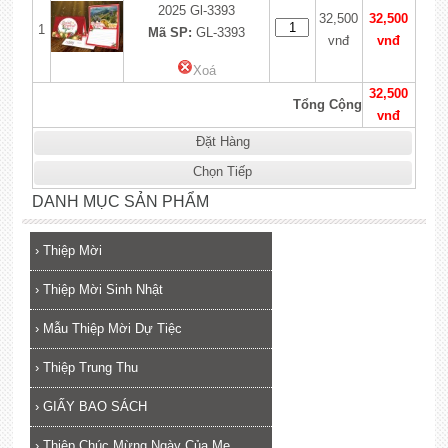
2025 Gl-3393
32,500
32,500
1
Mã SP:
GL-3393
vnđ
vnđ
Xoá
32,500
Tổng Cộng
vnđ
Đặt Hàng
Chọn Tiếp
DANH MỤC SẢN PHẨM
›
Thiệp Mời
›
Thiệp Mời Sinh Nhật
›
Mẫu Thiệp Mời Dự Tiệc
›
Thiệp Trung Thu
›
GIẤY BAO SÁCH
›
Thiệp Chúc Mừng Ngày Của Mẹ