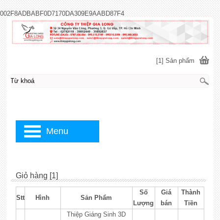
002F8ADBABF0D7170DA309E9AABD87F4
[1] Sản phẩm
Menu
Giỏ hàng [1]
Số
Giá
Thành
Stt
Hình
Sản Phẩm
Lượng
bán
Tiền
Thiệp Giáng Sinh 3D