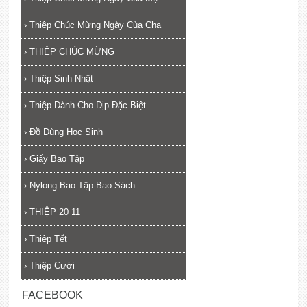
›
Thiệp Chúc Mừng Ngày Của Cha
›
THIỆP CHÚC MỪNG
›
Thiệp Sinh Nhật
›
Thiệp Dành Cho Dịp Đặc Biệt
›
Đồ Dùng Học Sinh
›
Giấy Bao Tập
›
Nylong Bao Tập-Bao Sách
›
THIỆP 20 11
›
Thiệp Tết
›
Thiệp Cưới
FACEBOOK