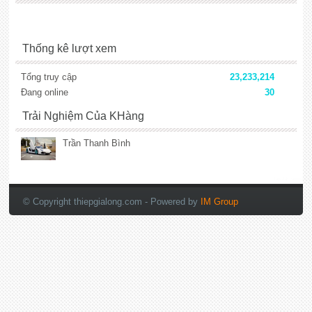
Thống kê lượt xem
Tổng truy cập
23,233,214
Đang online
30
Trải Nghiệm Của KHàng
Trần Thanh Bình
lắp đặt camera
© Copyright thiepgialong.com
- Powered by
IM Group