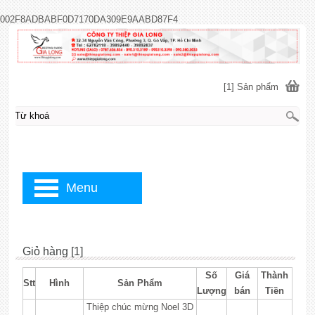
002F8ADBABF0D7170DA309E9AABD87F4
[1] Sản phẩm
Menu
Giỏ hàng [1]
Số
Giá
Thành
Stt
Hình
Sản Phẩm
Lượng
bán
Tiền
Thiệp chúc mừng Noel 3D