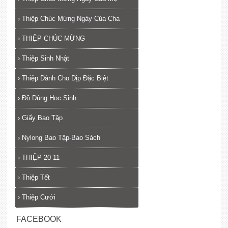
›
Thiệp Chúc Mừng Ngày Của Cha
›
THIỆP CHÚC MỪNG
›
Thiệp Sinh Nhật
›
Thiệp Dành Cho Dịp Đặc Biệt
›
Đồ Dùng Học Sinh
›
Giấy Bao Tập
›
Nylong Bao Tập-Bao Sách
›
THIỆP 20 11
›
Thiệp Tết
›
Thiệp Cưới
FACEBOOK