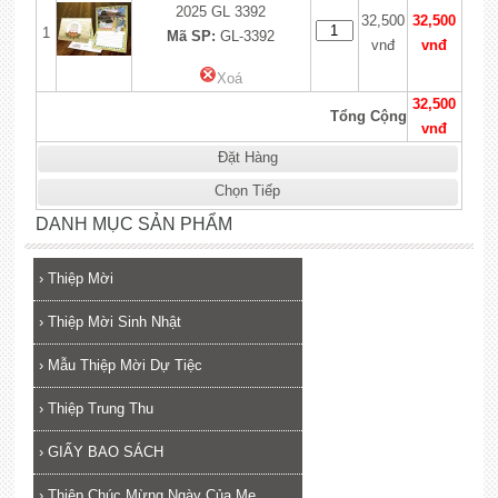
2025 GL 3392
32,500
32,500
1
Mã SP:
GL-3392
vnđ
vnđ
Xoá
32,500
Tổng Cộng
vnđ
Đặt Hàng
Chọn Tiếp
DANH MỤC SẢN PHẨM
›
Thiệp Mời
›
Thiệp Mời Sinh Nhật
›
Mẫu Thiệp Mời Dự Tiệc
›
Thiệp Trung Thu
›
GIẤY BAO SÁCH
›
Thiệp Chúc Mừng Ngày Của Mẹ