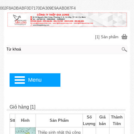
002F8ADBABF0D7170DA309E9AABD87F4
[1] Sản phẩm
Menu
Giỏ hàng [1]
Số
Giá
Thành
Stt
Hình
Sản Phẩm
Lượng
bán
Tiền
Thiệp sinh nhật thủ công