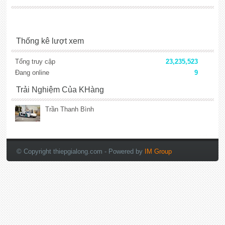
Thống kê lượt xem
Tổng truy cập
23,235,523
Đang online
9
Trải Nghiệm Của KHàng
Trần Thanh Bình
lắp đặt camera
© Copyright thiepgialong.com
- Powered by
IM Group