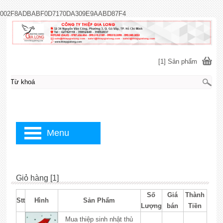
002F8ADBABF0D7170DA309E9AABD87F4
[1] Sản phẩm
Menu
Giỏ hàng [1]
Số
Giá
Thành
Stt
Hình
Sản Phẩm
Lượng
bán
Tiền
Mua thiệp sinh nhật thủ