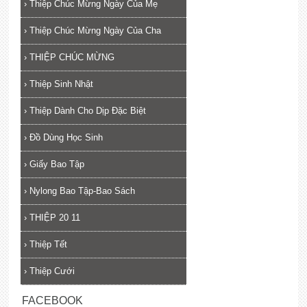
›
Thiệp Chúc Mừng Ngày Của Mẹ
›
Thiệp Chúc Mừng Ngày Của Cha
›
THIỆP CHÚC MỪNG
›
Thiệp Sinh Nhật
›
Thiệp Dành Cho Dịp Đặc Biệt
›
Đồ Dùng Học Sinh
›
Giấy Bao Tập
›
Nylong Bao Tập-Bao Sách
›
THIỆP 20 11
›
Thiệp Tết
›
Thiệp Cưới
FACEBOOK