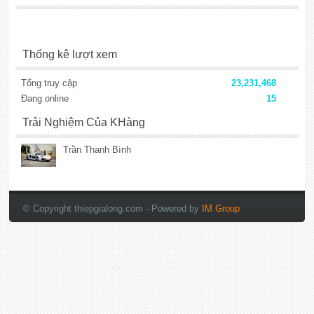
Thống kê lượt xem
Tổng truy cập
23,231,468
Đang online
15
Trải Nghiệm Của KHàng
Trần Thanh Bình
lắp đặt camera
© Copyright thiepgialong.com
- Powered by
IM Group