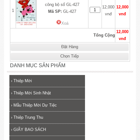
công bộ số GL-427
12,000
12,000
1
Mã SP:
GL-427
vnđ
vnđ
Xoá
12,000
Tổng Cộng
vnđ
Đặt Hàng
Chọn Tiếp
DANH MỤC SẢN PHẨM
›
Thiệp Mời
›
Thiệp Mời Sinh Nhật
›
Mẫu Thiệp Mời Dự Tiệc
›
Thiệp Trung Thu
›
GIẤY BAO SÁCH