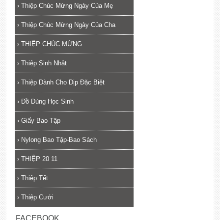
›
Thiệp Chúc Mừng Ngày Của Mẹ
›
Thiệp Chúc Mừng Ngày Của Cha
›
THIỆP CHÚC MỪNG
›
Thiệp Sinh Nhật
›
Thiệp Dành Cho Dịp Đặc Biệt
›
Đồ Dùng Học Sinh
›
Giấy Bao Tập
›
Nylong Bao Tập-Bao Sách
›
THIỆP 20 11
›
Thiệp Tết
›
Thiệp Cưới
FACEBOOK