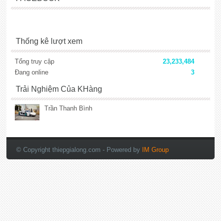
Thống kê lượt xem
Tổng truy cập
23,233,484
Đang online
3
Trải Nghiệm Của KHàng
Trần Thanh Bình
lắp đặt camera
© Copyright thiepgialong.com
- Powered by
IM Group