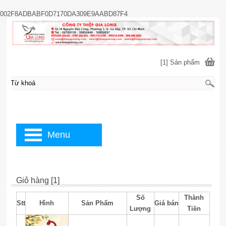
002F8ADBABF0D7170DA309E9AABD87F4
[1] Sản phẩm
Menu
Giỏ hàng [1]
Số
Thành
Stt
Hình
Sản Phẩm
Giá bán
Lượng
Tiền