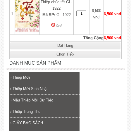
Thiệp chúc tết GL-
1922
6,500
1
6,500 vnđ
Mã SP:
GL-1922
vnđ
Xoá
Tổng Cộng
6,500 vnđ
Đặt Hàng
Chọn Tiếp
DANH MỤC SẢN PHẨM
›
Thiệp Mời
›
Thiệp Mời Sinh Nhật
›
Mẫu Thiệp Mời Dự Tiệc
›
Thiệp Trung Thu
›
GIẤY BAO SÁCH