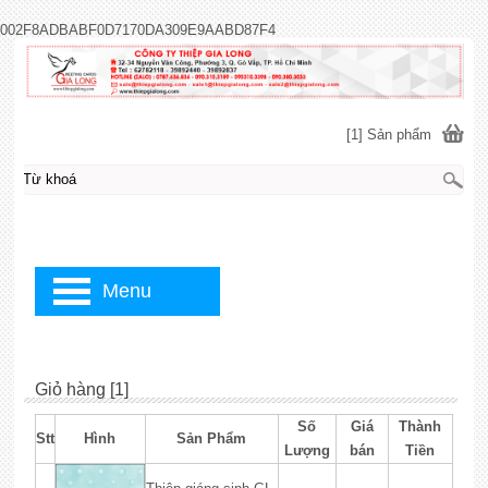
002F8ADBABF0D7170DA309E9AABD87F4
[1] Sản phẩm
Menu
Giỏ hàng [1]
Số
Giá
Thành
Stt
Hình
Sản Phẩm
Lượng
bán
Tiền