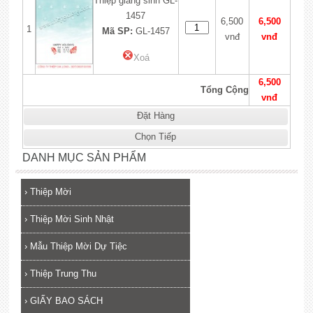
Thiệp giáng sinh GL-
1457
6,500
6,500
1
Mã SP:
GL-1457
vnđ
vnđ
Xoá
6,500
Tổng Cộng
vnđ
Đặt Hàng
Chọn Tiếp
DANH MỤC SẢN PHẨM
›
Thiệp Mời
›
Thiệp Mời Sinh Nhật
›
Mẫu Thiệp Mời Dự Tiệc
›
Thiệp Trung Thu
›
GIẤY BAO SÁCH