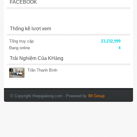
FACEBOOK
Thống kê lượt xem
Tổng truy cập
23,232,999
Đang online
4
Trải Nghiệm Của KHàng
Trần Thanh Bình
lắp đặt camera
© Copyright thiepgialong.com
- Powered by
IM Group