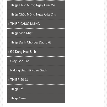
›
Thiệp Chúc Mừng Ngày Của Mẹ
›
Thiệp Chúc Mừng Ngày Của Cha
›
THIỆP CHÚC MỪNG
›
Thiệp Sinh Nhật
›
Thiệp Dành Cho Dịp Đặc Biệt
›
Đồ Dùng Học Sinh
›
Giấy Bao Tập
›
Nylong Bao Tập-Bao Sách
›
THIỆP 20 11
›
Thiệp Tết
›
Thiệp Cưới