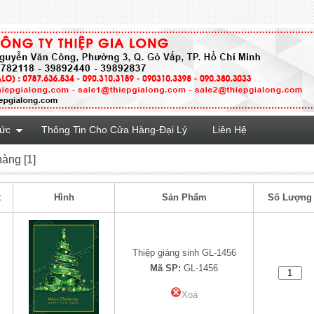
Tức
Thông Tin Cho Cửa Hàng-Đại Lý
Liên Hệ
hàng [1]
t
Hình
Sản Phẩm
Số Lượng
Thiệp giáng sinh GL-1456
Mã SP:
GL-1456
Xoá