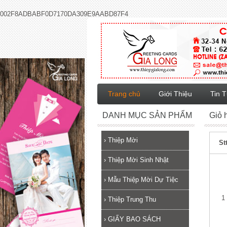
002F8ADBABF0D7170DA309E9AABD87F4
Trang chủ
Giới Thiệu
Tin 
DANH MỤC SẢN PHẨM
Giỏ 
›
Thiệp Mời
St
›
Thiệp Mời Sinh Nhật
›
Mẫu Thiệp Mời Dự Tiệc
1
›
Thiệp Trung Thu
›
GIẤY BAO SÁCH