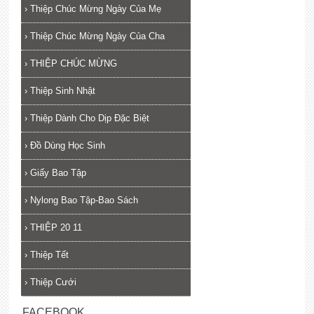
›
Thiệp Chúc Mừng Ngày Của Mẹ
›
Thiệp Chúc Mừng Ngày Của Cha
›
THIỆP CHÚC MỪNG
›
Thiệp Sinh Nhật
›
Thiệp Dành Cho Dịp Đặc Biệt
›
Đồ Dùng Học Sinh
›
Giấy Bao Tập
›
Nylong Bao Tập-Bao Sách
›
THIỆP 20 11
›
Thiệp Tết
›
Thiệp Cưới
FACEBOOK