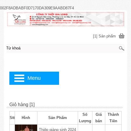
002F8ADBABF0D7170DA309E9AABD87F4
[1] Sản phẩm
Menu
Giỏ hàng [1]
Số
Giá
Thành
Stt
Hình
Sản Phẩm
Lượng
bán
Tiền
Thiệp giáng sinh 2024