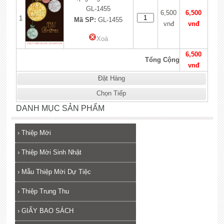
GL-1455
6,500
6,500
1
Mã SP:
GL-1455
vnđ
vnđ
Xoá
6,500
Tổng Cộng
vnđ
Đặt Hàng
Chọn Tiếp
DANH MỤC SẢN PHẨM
›
Thiệp Mời
›
Thiệp Mời Sinh Nhật
›
Mẫu Thiệp Mời Dự Tiệc
›
Thiệp Trung Thu
›
GIẤY BAO SÁCH