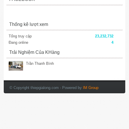
Thống kê lượt xem
Tổng truy cập
23,232,732
Đang online
4
Trải Nghiệm Của KHàng
Trần Thanh Bình
lắp đặt camera
© Copyright thiepgialong.com
- Powered by
IM Group