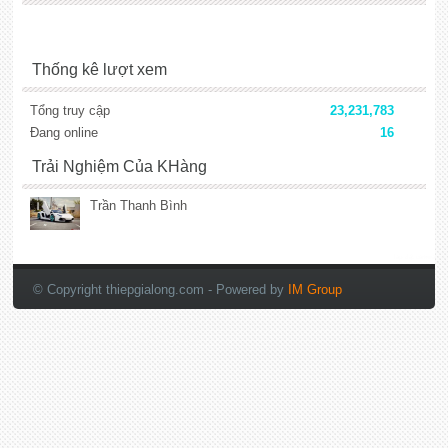
Thống kê lượt xem
Tổng truy cập
23,231,783
Đang online
16
Trải Nghiệm Của KHàng
Trần Thanh Bình
lắp đặt camera
© Copyright thiepgialong.com
- Powered by
IM Group