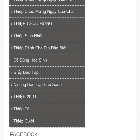
›
Thiệp Chúc Mừng Ngày Của Cha
›
THIỆP CHÚC MỪNG
›
Thiệp Sinh Nhật
›
Thiệp Dành Cho Dịp Đặc Biệt
›
Đồ Dùng Học Sinh
›
Giấy Bao Tập
›
Nylong Bao Tập-Bao Sách
›
THIỆP 20 11
›
Thiệp Tết
›
Thiệp Cưới
FACEBOOK