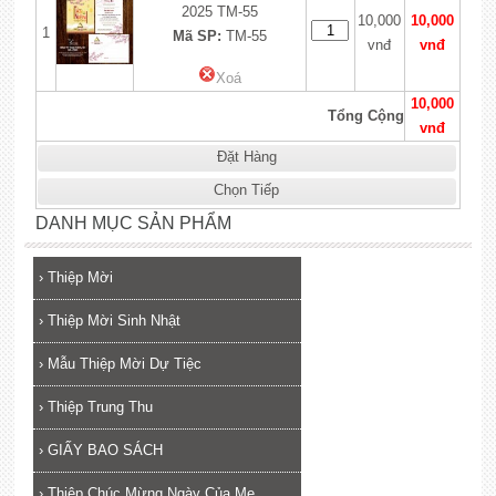
2025 TM-55
10,000
10,000
1
Mã SP:
TM-55
vnđ
vnđ
Xoá
10,000
Tổng Cộng
vnđ
Đặt Hàng
Chọn Tiếp
DANH MỤC SẢN PHẨM
›
Thiệp Mời
›
Thiệp Mời Sinh Nhật
›
Mẫu Thiệp Mời Dự Tiệc
›
Thiệp Trung Thu
›
GIẤY BAO SÁCH
›
Thiệp Chúc Mừng Ngày Của Mẹ