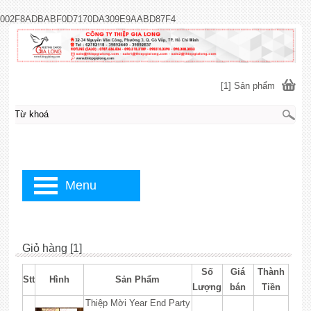
002F8ADBABF0D7170DA309E9AABD87F4
[1] Sản phẩm
Menu
Giỏ hàng [1]
Số
Giá
Thành
Stt
Hình
Sản Phẩm
Lượng
bán
Tiền
Thiệp Mời Year End Party