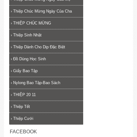
›
Thiệp Chúc Mừng Ngày Của Cha
›
THIỆP CHÚC MỪNG
›
Thiệp Sinh Nhật
›
Thiệp Dành Cho Dịp Đặc Biệt
›
Đồ Dùng Học Sinh
›
Giấy Bao Tập
›
Nylong Bao Tập-Bao Sách
›
THIỆP 20 11
›
Thiệp Tết
›
Thiệp Cưới
FACEBOOK