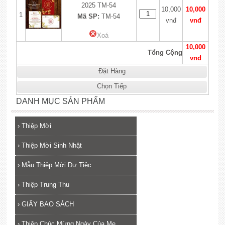
2025 TM-54
10,000
10,000
1
Mã SP:
TM-54
vnđ
vnđ
Xoá
10,000
Tổng Cộng
vnđ
Đặt Hàng
Chọn Tiếp
DANH MỤC SẢN PHẨM
›
Thiệp Mời
›
Thiệp Mời Sinh Nhật
›
Mẫu Thiệp Mời Dự Tiệc
›
Thiệp Trung Thu
›
GIẤY BAO SÁCH
›
Thiệp Chúc Mừng Ngày Của Mẹ