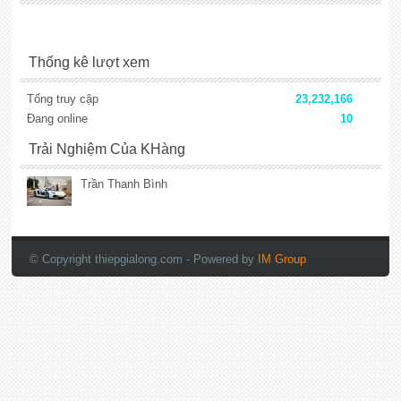
Thống kê lượt xem
Tổng truy cập
23,232,166
Đang online
10
Trải Nghiệm Của KHàng
Trần Thanh Bình
lắp đặt camera
© Copyright thiepgialong.com
- Powered by
IM Group