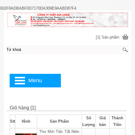
002F8ADBABF0D7170DA309E9AABD87F4
[1] Sản phẩm
Menu
Giỏ hàng [1]
Số
Giá
Thành
Stt
Hình
Sản Phẩm
Lượng
bán
Tiền
Thư Mời Tiệc Tất Niên