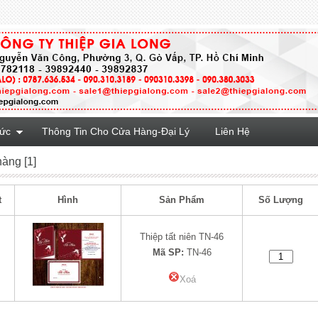
Tức
Thông Tin Cho Cửa Hàng-Đại Lý
Liên Hệ
hàng [1]
t
Hình
Sản Phẩm
Số Lượng
Thiệp tất niên TN-46
Mã SP:
TN-46
Xoá