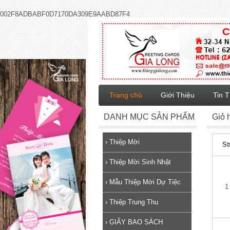
002F8ADBABF0D7170DA309E9AABD87F4
Trang chủ
Giới Thiệu
Tin 
DANH MỤC SẢN PHẨM
Giỏ 
›
Thiệp Mời
St
›
Thiệp Mời Sinh Nhật
›
Mẫu Thiệp Mời Dự Tiệc
1
›
Thiệp Trung Thu
›
GIẤY BAO SÁCH