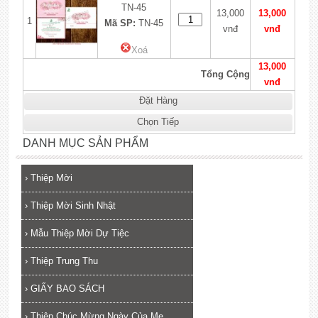
TN-45
13,000
13,000
1
Mã SP:
TN-45
vnđ
vnđ
Xoá
13,000
Tổng Cộng
vnđ
Đặt Hàng
Chọn Tiếp
DANH MỤC SẢN PHẨM
›
Thiệp Mời
›
Thiệp Mời Sinh Nhật
›
Mẫu Thiệp Mời Dự Tiệc
›
Thiệp Trung Thu
›
GIẤY BAO SÁCH
›
Thiệp Chúc Mừng Ngày Của Mẹ