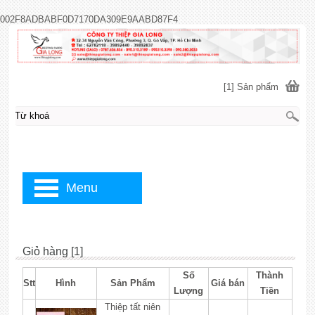
002F8ADBABF0D7170DA309E9AABD87F4
[1] Sản phẩm
Menu
Giỏ hàng [1]
Số
Thành
Stt
Hình
Sản Phẩm
Giá bán
Lượng
Tiền
Thiệp tất niên