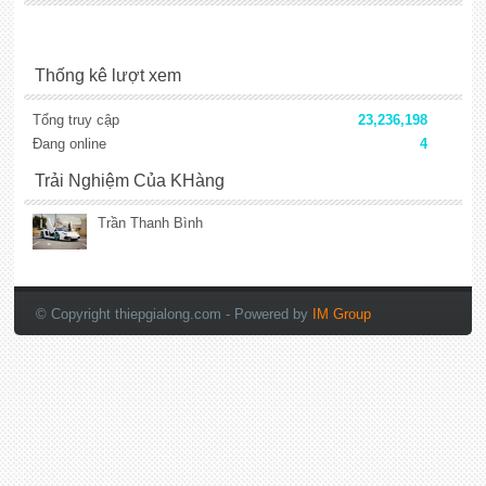
Thống kê lượt xem
Tổng truy cập
23,236,198
Đang online
4
Trải Nghiệm Của KHàng
Trần Thanh Bình
lắp đặt camera
© Copyright thiepgialong.com
- Powered by
IM Group