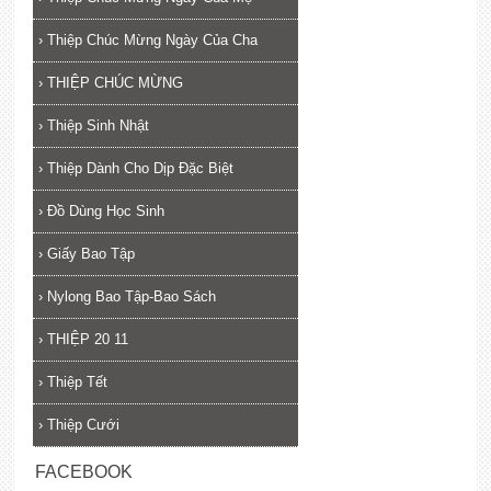
›
Thiệp Chúc Mừng Ngày Của Cha
›
THIỆP CHÚC MỪNG
›
Thiệp Sinh Nhật
›
Thiệp Dành Cho Dịp Đặc Biệt
›
Đồ Dùng Học Sinh
›
Giấy Bao Tập
›
Nylong Bao Tập-Bao Sách
›
THIỆP 20 11
›
Thiệp Tết
›
Thiệp Cưới
FACEBOOK