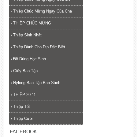
›
Thiệp Chúc Mừng Ngày Của Cha
›
THIỆP CHÚC MỪNG
›
Thiệp Sinh Nhật
›
Thiệp Dành Cho Dịp Đặc Biệt
›
Đồ Dùng Học Sinh
›
Giấy Bao Tập
›
Nylong Bao Tập-Bao Sách
›
THIỆP 20 11
›
Thiệp Tết
›
Thiệp Cưới
FACEBOOK