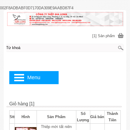
002F8ADBABF0D7170DA309E9AABD87F4
[1] Sản phẩm
Menu
Giỏ hàng [1]
Số
Thành
Stt
Hình
Sản Phẩm
Giá bán
Lượng
Tiền
Thiệp mời tất niên