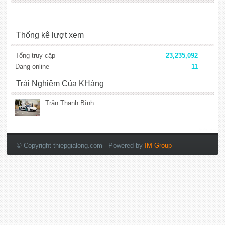
Thống kê lượt xem
Tổng truy cập
23,235,092
Đang online
11
Trải Nghiệm Của KHàng
Trần Thanh Bình
lắp đặt camera
© Copyright thiepgialong.com
- Powered by
IM Group