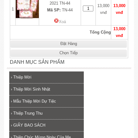
2021 TN-44
13,000
13,000
1
Mã SP:
TN-44
vnđ
vnđ
Xoá
13,000
Tổng Cộng
vnđ
Đặt Hàng
Chọn Tiếp
DANH MỤC SẢN PHẨM
›
Thiệp Mời
›
Thiệp Mời Sinh Nhật
›
Mẫu Thiệp Mời Dự Tiệc
›
Thiệp Trung Thu
›
GIẤY BAO SÁCH
›
Thiệp Chúc Mừng Ngày Của Mẹ