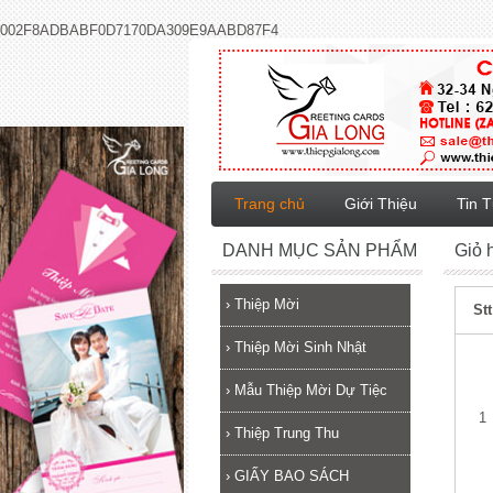
002F8ADBABF0D7170DA309E9AABD87F4
Trang chủ
Giới Thiệu
Tin 
DANH MỤC SẢN PHẨM
Giỏ 
›
Thiệp Mời
Stt
›
Thiệp Mời Sinh Nhật
›
Mẫu Thiệp Mời Dự Tiệc
1
›
Thiệp Trung Thu
›
GIẤY BAO SÁCH