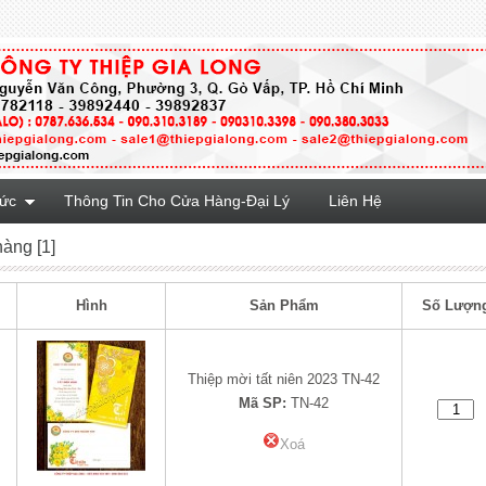
Tức
Thông Tin Cho Cửa Hàng-Đại Lý
Liên Hệ
hàng [1]
Hình
Sản Phẩm
Số Lượn
Thiệp mời tất niên 2023 TN-42
Mã SP:
TN-42
Xoá