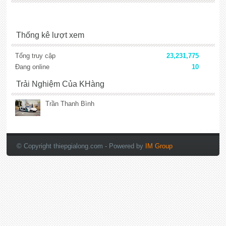
Thống kê lượt xem
Tổng truy cập
23,231,775
Đang online
10
Trải Nghiệm Của KHàng
Trần Thanh Bình
lắp đặt camera
© Copyright thiepgialong.com
- Powered by
IM Group