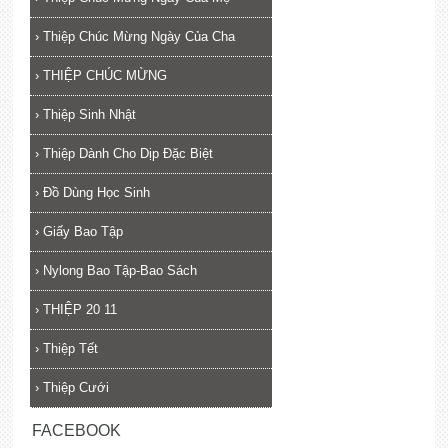
›
Thiệp Chúc Mừng Ngày Của Cha
›
THIỆP CHÚC MỪNG
›
Thiệp Sinh Nhật
›
Thiệp Dành Cho Dịp Đặc Biệt
›
Đồ Dùng Học Sinh
›
Giấy Bao Tập
›
Nylong Bao Tập-Bao Sách
›
THIỆP 20 11
›
Thiệp Tết
›
Thiệp Cưới
FACEBOOK