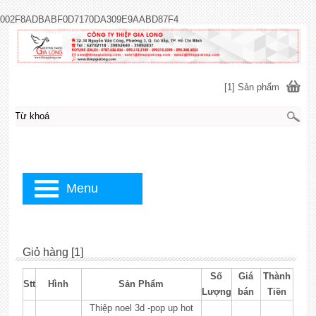
002F8ADBABF0D7170DA309E9AABD87F4
[1] Sản phẩm
Menu
Giỏ hàng [1]
Số
Giá
Thành
Stt
Hình
Sản Phẩm
Lượng
bán
Tiền
Thiệp noel 3d -pop up hot