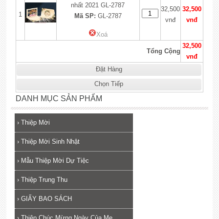
nhất 2021 GL-2787
32,500
32,500
1
Mã SP:
GL-2787
vnđ
vnđ
Xoá
32,500
Tổng Cộng
vnđ
Đặt Hàng
Chọn Tiếp
DANH MỤC SẢN PHẨM
›
Thiệp Mời
›
Thiệp Mời Sinh Nhật
›
Mẫu Thiệp Mời Dự Tiệc
›
Thiệp Trung Thu
›
GIẤY BAO SÁCH
›
Thiệp Chúc Mừng Ngày Của Mẹ