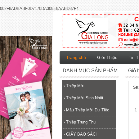
002F8ADBABF0D7170DA309E9AABD87F4
Trang chủ
Giới Thiệu
Tin 
DANH MỤC SẢN PHẨM
Giỏ 
›
Thiệp Mời
Stt
›
Thiệp Mời Sinh Nhật
›
Mẫu Thiệp Mời Dự Tiệc
1
›
Thiệp Trung Thu
›
GIẤY BAO SÁCH