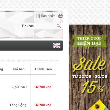
[1] Sản phẩm
ng
Giá bán
Thành Tiền
32,500 vnđ
32,500 vnđ
Tổng Cộng
32,500 vnđ