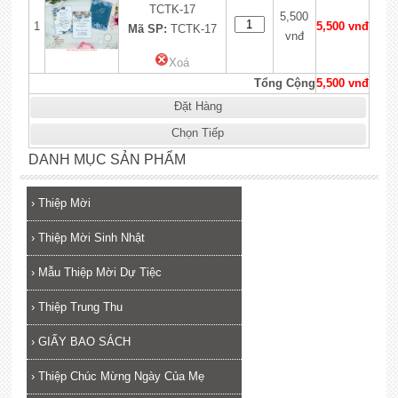
TCTK-17
5,500
1
5,500 vnđ
Mã SP:
TCTK-17
vnđ
Xoá
Tổng Cộng
5,500 vnđ
Đặt Hàng
Chọn Tiếp
DANH MỤC SẢN PHẨM
›
Thiệp Mời
›
Thiệp Mời Sinh Nhật
›
Mẫu Thiệp Mời Dự Tiệc
›
Thiệp Trung Thu
›
GIẤY BAO SÁCH
›
Thiệp Chúc Mừng Ngày Của Mẹ