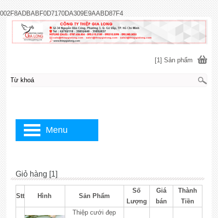
002F8ADBABF0D7170DA309E9AABD87F4
[1] Sản phẩm
Menu
Giỏ hàng [1]
Số
Giá
Thành
Stt
Hình
Sản Phẩm
Lượng
bán
Tiền
Thiệp cưới đẹp