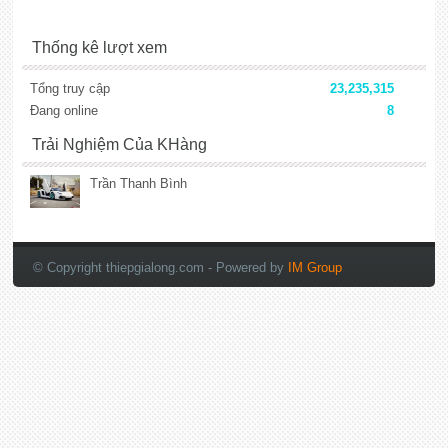
Thống kê lượt xem
Tổng truy cập
23,235,315
Đang online
8
Trải Nghiệm Của KHàng
Trần Thanh Bình
lắp đặt camera
© Copyright thiepgialong.com
- Powered by
IM Group