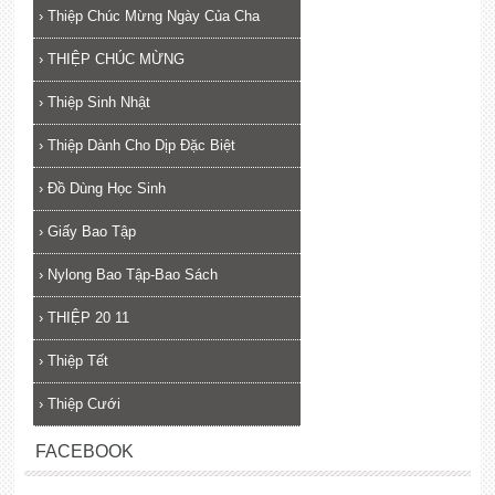
›
Thiệp Chúc Mừng Ngày Của Cha
›
THIỆP CHÚC MỪNG
›
Thiệp Sinh Nhật
›
Thiệp Dành Cho Dịp Đặc Biệt
›
Đồ Dùng Học Sinh
›
Giấy Bao Tập
›
Nylong Bao Tập-Bao Sách
›
THIỆP 20 11
›
Thiệp Tết
›
Thiệp Cưới
FACEBOOK