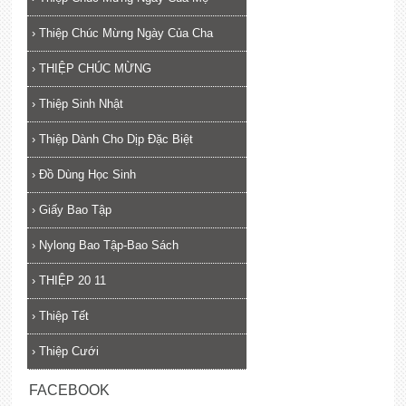
›
Thiệp Chúc Mừng Ngày Của Cha
›
THIỆP CHÚC MỪNG
›
Thiệp Sinh Nhật
›
Thiệp Dành Cho Dịp Đặc Biệt
›
Đồ Dùng Học Sinh
›
Giấy Bao Tập
›
Nylong Bao Tập-Bao Sách
›
THIỆP 20 11
›
Thiệp Tết
›
Thiệp Cưới
FACEBOOK