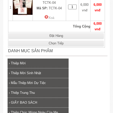
TCTK-04
6,000
6,000
1
Mã SP:
TCTK-04
vnđ
vnđ
Xoá
6,000
Tổng Cộng
vnđ
Đặt Hàng
Chọn Tiếp
DANH MỤC SẢN PHẨM
›
Thiệp Mời
›
Thiệp Mời Sinh Nhật
›
Mẫu Thiệp Mời Dự Tiệc
›
Thiệp Trung Thu
›
GIẤY BAO SÁCH
›
Thiệp Chúc Mừng Ngày Của Mẹ