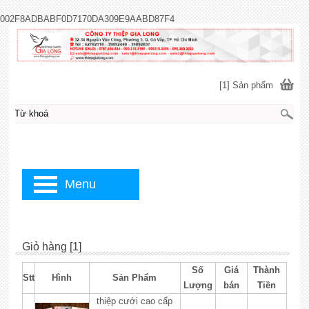
002F8ADBABF0D7170DA309E9AABD87F4
[1] Sản phẩm
Menu
Giỏ hàng [1]
Số
Giá
Thành
Stt
Hình
Sản Phẩm
Lượng
bán
Tiền
thiệp cưới cao cấp