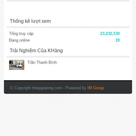
Thống kê lượt xem
Tổng truy cập
23,232,530
Đang online
19
Trải Nghiệm Của KHàng
Trần Thanh Bình
lắp đặt camera
© Copyright thiepgialong.com
- Powered by
IM Group