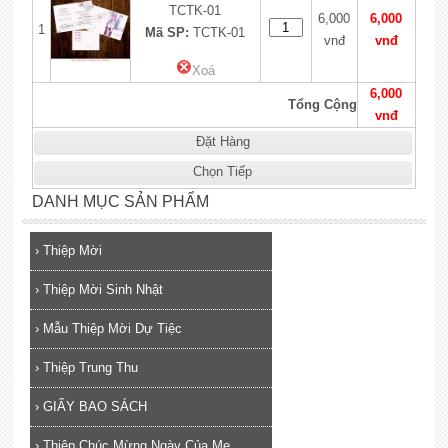
TCTK-01
6,000
6,000
1
Mã SP:
TCTK-01
vnđ
vnđ
Xoá
6,000
Tổng Cộng
vnđ
Đặt Hàng
Chọn Tiếp
DANH MỤC SẢN PHẨM
›
Thiệp Mời
›
Thiệp Mời Sinh Nhật
›
Mẫu Thiệp Mời Dự Tiệc
›
Thiệp Trung Thu
›
GIẤY BAO SÁCH
›
Thiệp Chúc Mừng Ngày Của Mẹ