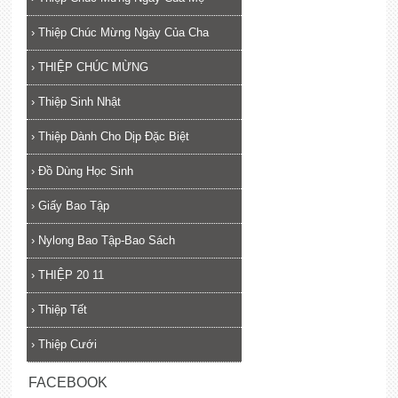
›
Thiệp Chúc Mừng Ngày Của Cha
›
THIỆP CHÚC MỪNG
›
Thiệp Sinh Nhật
›
Thiệp Dành Cho Dịp Đặc Biệt
›
Đồ Dùng Học Sinh
›
Giấy Bao Tập
›
Nylong Bao Tập-Bao Sách
›
THIỆP 20 11
›
Thiệp Tết
›
Thiệp Cưới
FACEBOOK