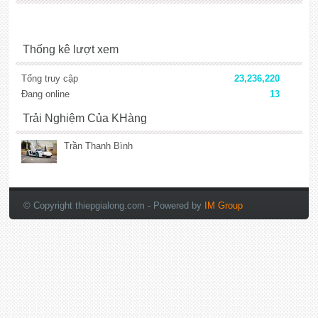
Thống kê lượt xem
Tổng truy cập
23,236,220
Đang online
13
Trải Nghiệm Của KHàng
Trần Thanh Bình
lắp đặt camera
© Copyright thiepgialong.com
- Powered by
IM Group