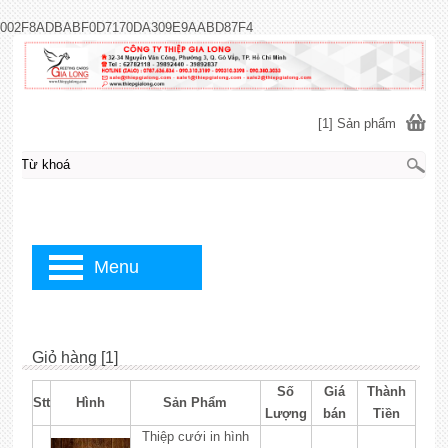
002F8ADBABF0D7170DA309E9AABD87F4
[1] Sản phẩm
Menu
Giỏ hàng [1]
Số
Giá
Thành
Stt
Hình
Sản Phẩm
Lượng
bán
Tiền
Thiệp cưới in hình