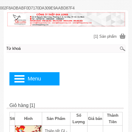
002F8ADBABF0D7170DA309E9AABD87F4
[1] Sản phẩm
Menu
Giỏ hàng [1]
Số
Thành
Stt
Hình
Sản Phẩm
Giá bán
Lượng
Tiền
Thiệp tết GL-