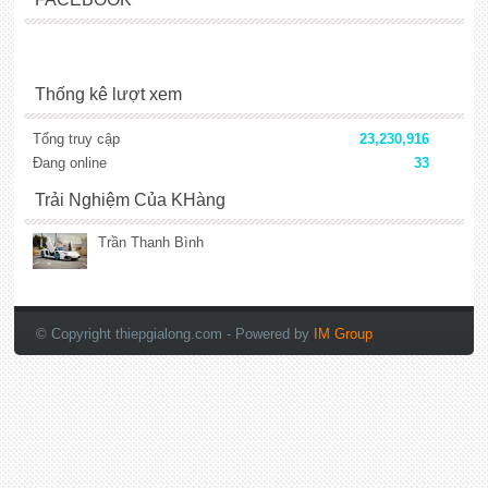
Thống kê lượt xem
Tổng truy cập
23,230,916
Đang online
33
Trải Nghiệm Của KHàng
Trần Thanh Bình
lắp đặt camera
© Copyright thiepgialong.com
- Powered by
IM Group