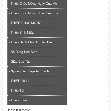
›
Thiệp Chúc Mừng Ngày Của Mẹ
›
Thiệp Chúc Mừng Ngày Của Cha
›
THIỆP CHÚC MỪNG
›
Thiệp Sinh Nhật
›
Thiệp Dành Cho Dịp Đặc Biệt
›
Đồ Dùng Học Sinh
›
Giấy Bao Tập
›
Nylong Bao Tập-Bao Sách
›
THIỆP 20 11
›
Thiệp Tết
›
Thiệp Cưới
FACEBOOK