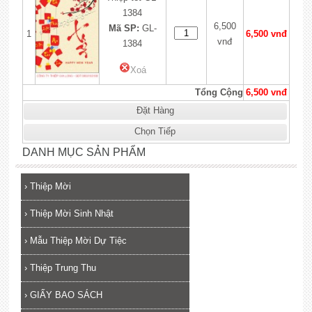
1384
6,500
Mã SP:
GL-
1
6,500 vnđ
vnđ
1384
Xoá
Tổng Cộng
6,500 vnđ
Đặt Hàng
Chọn Tiếp
DANH MỤC SẢN PHẨM
›
Thiệp Mời
›
Thiệp Mời Sinh Nhật
›
Mẫu Thiệp Mời Dự Tiệc
›
Thiệp Trung Thu
›
GIẤY BAO SÁCH